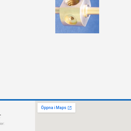
r
er: