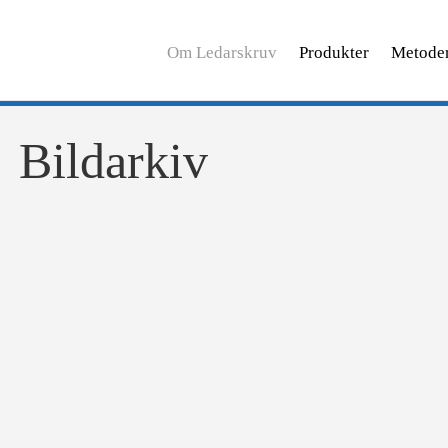
Hoppa till huvudinnehåll
Om Ledarskruv
Produkter
Metode
Huvudmeny
Bildarkiv